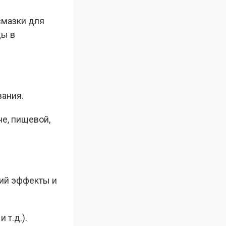
смазки для
ды в
ания.
не, пищевой,
щий эффекты и
 т.д.).