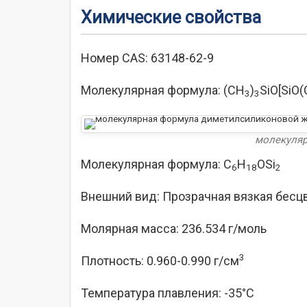
Химические свойства
Номер CAS: 63148-62-9
Молекулярная формула: (CH
)
SiO[SiO
3
3
молекуляр
Молекулярная формула: C
H
OSi
6
18
2
Внешний вид: Прозрачная вязкая бесц
Молярная масса: 236.534 г/моль
3
Плотность: 0.960-0.990 г/см
Температура плавления: -35°C