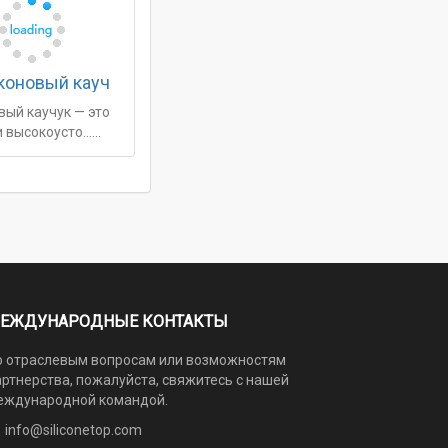
коновый кауч
вый каучук — это
и высокоусто……
ЕЖДУНАРОДНЫЕ КОНТАКТЫ
о отраслевым вопросам или возможностям
артнерства, пожалуйста, свяжитесь с нашей
еждународной командой.
info@siliconetop.com