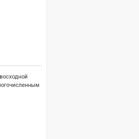
евосходной
многочисленным