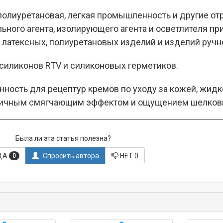
 полиуретановая, легкая промышленность и другие от
ьного агента, изолирующего агента и осветлителя пр
 латексных, полиуретановых изделий и изделий ручн
силиконов RTV и силиконовых герметиков.
ость для рецептур кремов по уходу за кожей, жидко
отличным смягчающим эффектом и ощущением шелков
Была ли эта статья полезна?
ДА
Спросить автора
НЕТ
0
0