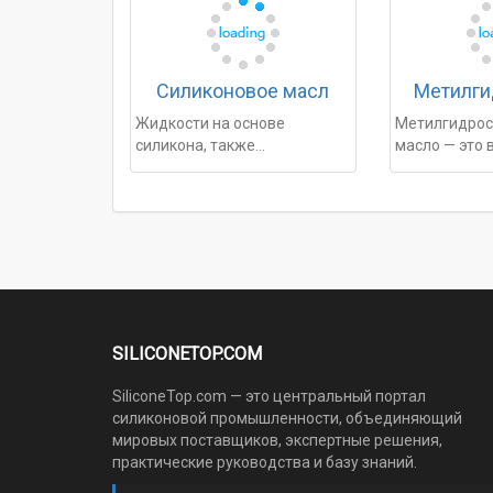
Силиконовое масл
Метилги
Жидкости на основе
Метилгидрос
силикона, также
масло — это
называемые……
SILICONETOP.COM
SiliconeTop.com — это центральный портал
силиконовой промышленности, объединяющий
мировых поставщиков, экспертные решения,
практические руководства и базу знаний.