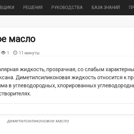
АВЩИКИ
РЕШЕНИЯ
РУКОВОДСТВА
БАЗА ЗНАНИЙ
П
е масло
1
11 минуты
лярная жидкость, прозрачная, со слабым характерны
ксана. Диметилсиликоновая жидкость относится к 
има в углеводородных, хлорированных углеводородн
створителях.
диметилсиликоновое масло