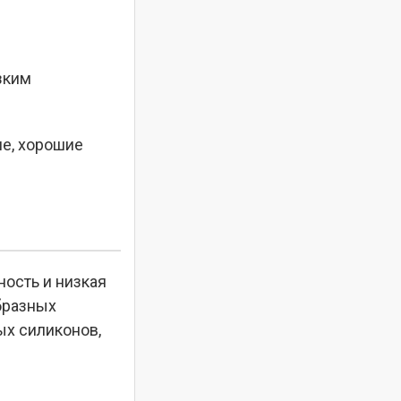
зким
ие, хорошие
ность и низкая
бразных
ых силиконов,