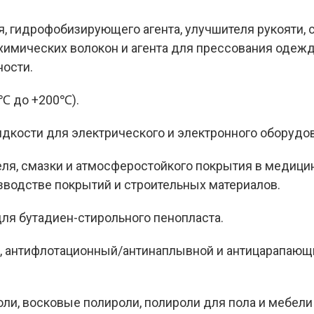
я, гидрофобизирующего агента, улучшителя рукояти, 
химических волокон и агента для прессования одеж
ости.
0℃ до +200℃).
ости для электрического и электронного оборудов
еля, смазки и атмосферостойкого покрытия в медици
водстве покрытий и строительных материалов.
ля бутадиен-стирольного пенопласта.
й, антифлотационный/антинаплывной и антицарапаю
ли, восковые полироли, полироли для пола и мебели и