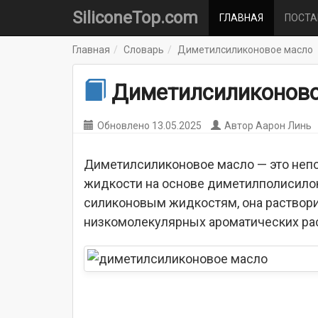
SiliconeTop.com
ГЛАВНАЯ
ПОСТ
Главная
Словарь
Диметилсиликоновое масло
Диметилсиликоново
Обновлено
13.05.2025
Автор
Аарон Линь
Диметилсиликоновое масло — это непо
жидкости на основе диметилполисило
силиконовым жидкостям, она раствор
низкомолекулярных ароматических ра