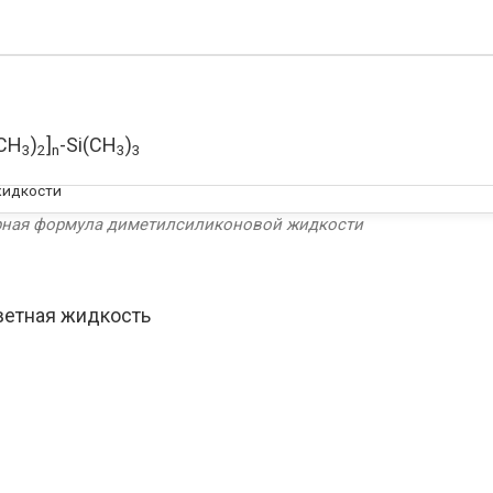
(CH
)
]
-Si(CH
)
3
2
n
3
3
ная формула диметилсиликоновой жидкости
ветная жидкость