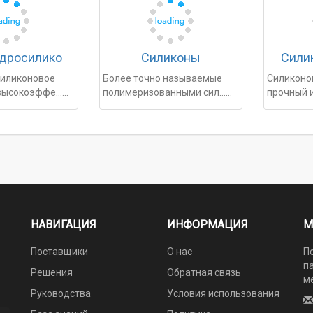
дросилико
Силиконы
Сили
иликоновое
Более точно называемые
Силиконо
 высокоэффе……
полимеризованными сил……
прочный 
НАВИГАЦИЯ
ИНФОРМАЦИЯ
М
Поставщики
О нас
П
п
Решения
Обратная связь
м
Руководства
Условия использования