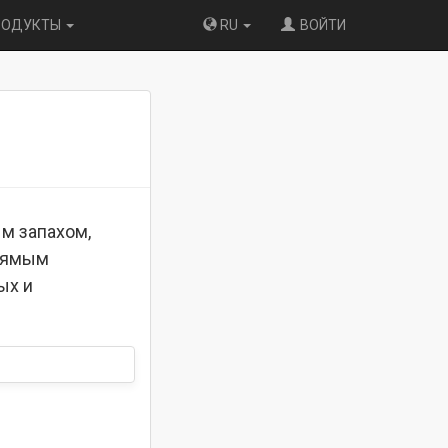
РОДУКТЫ
RU
ВОЙТИ
м запахом,
прямым
ых и