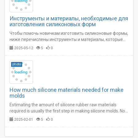
Инструменты и материалы, необходимые для
изготовления силиконовых форм
Чтобы помочь новичкам изготовить силиконовые формы,
ниже перечислены инструменты и материалы, которые
могут использоваться в процессе изготовления форм. Вы
2025-05-12
5
0
можете выбрать и подготовить их в соответствии с
вашей фактической ситуацией.…
photo
How much silicone materials needed for make
molds
Estimating the amount of silicone rubber raw materials
required is usually the first step in making silicone molds. Not
having enough material or having too much left over is not
2025-02-01
5
0
only frustrating, but costly.…