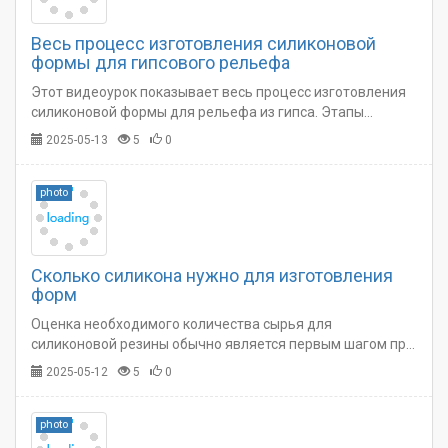
Весь процесс изготовления силиконовой
формы для гипсового рельефа
Этот видеоурок показывает весь процесс изготовления
силиконовой формы для рельефа из гипса. Этапы
операций последовательны и понятны. Подходит для
2025-05-13
5
0
обучения начинающим.…
photo
Сколько силикона нужно для изготовления
форм
Оценка необходимого количества сырья для
силиконовой резины обычно является первым шагом при
изготовлении силиконовых форм. Недостаточное
2025-05-12
5
0
количество материала или слишком большой его остаток
не только расстраивает, но и дорого обходится.…
photo