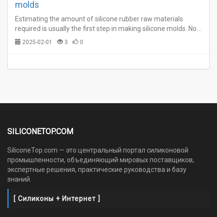
molds
Estimating the amount of silicone rubber raw materials
required is usually the first step in making silicone molds. Not
having enough material or having too much left over is not
2025-02-01
3
0
only frustrating, but costly.…
SILICONETOP.COM
SiliconeTop.com — это центральный портал силиконовой
промышленности, объединяющий мировых поставщиков,
экспертные решения, практические руководства и базу
знаний.
[ Силиконы + Интернет ]