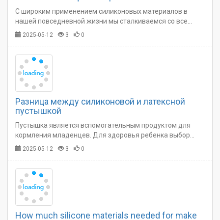
температурах
С широким применением силиконовых материалов в
нашей повседневной жизни мы сталкиваемся со все
большим количеством силиконовых изделий. Все мы
2025-05-12
3
0
признаем их безопасность при комнатной температуре.…
Разница между силиконовой и латексной
пустышкой
Пустышка является вспомогательным продуктом для
кормления младенцев. Для здоровья ребенка выбор
пустышки очень важен. В настоящее время на рынке
2025-05-12
3
0
есть две распространенные пустышки: силиконовая и
латексная.…
How much silicone materials needed for make