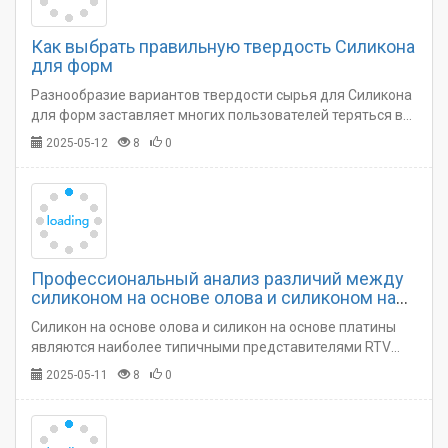
Как выбрать правильную твердость Силикона
для форм
Разнообразие вариантов твердости сырья для Силикона
для форм заставляет многих пользователей теряться в
выборе. Они не знают, какую твердость силикона
2025-05-12
8
0
выбрать.…
Профессиональный анализ различий между
силиконом на основе олова и силиконом на
основе платины
Силикон на основе олова и силикон на основе платины
являются наиболее типичными представителями RTV
силиконового каучука. Эти два типа силиконового
2025-05-11
8
0
каучука обычно используются при производстве
силиконовых форм.…