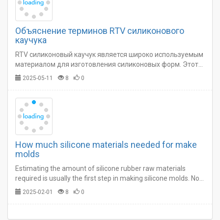
Объяснение терминов RTV силиконового
каучука
RTV силиконовый каучук является широко используемым
материалом для изготовления силиконовых форм. Этот
сырьевой материал содержит профессиональные
2025-05-11
8
0
термины. Чтобы помочь вам понять эти термины,
значение каждого термина по силикону подробно
объясняется.…
How much silicone materials needed for make
molds
Estimating the amount of silicone rubber raw materials
required is usually the first step in making silicone molds. Not
having enough material or having too much left over is not
2025-02-01
8
0
only frustrating, but costly.…