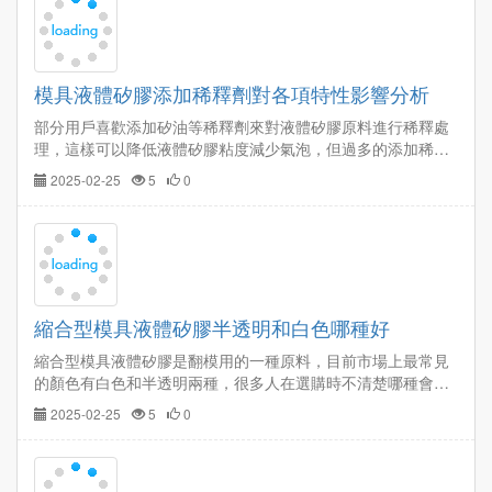
…
模具液體矽膠添加稀釋劑對各項特性影響分析
部分用戶喜歡添加矽油等稀釋劑來對液體矽膠原料進行稀釋處
理，這樣可以降低液體矽膠粘度減少氣泡，但過多的添加稀釋
劑，會對矽膠物性造成不良影響，其性能會下降變差，建議把
2025-02-25
5
0
稀釋劑和添加量控制在10%以內。…
縮合型模具液體矽膠半透明和白色哪種好
縮合型模具液體矽膠是翻模用的一種原料，目前市場上最常見
的顏色有白色和半透明兩種，很多人在選購時不清楚哪種會更
耐用，下面就給大家從生產源頭詳細解說半透明和白色液體矽
2025-02-25
5
0
膠的區別。…