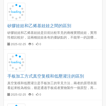
矽膠娃娃和乙烯基娃娃之間的區別
矽膠娃娃和乙烯基娃娃是目前比較常見的兩種實體娃娃，實用
性都比較好，這兩種娃娃各有的優缺點的，不能單一的說哪個
好，在進行選購前，您必須對其進行研究以了解主要差異，下
2025-02-25
5
0
面給大家詳細講解矽膠娃娃和乙烯基娃娃之間的區別。…
手板加工方式真空复模和低壓灌注的區別
真空复模和低壓灌注是手板加工的常見方法，兩者的原理表面
看起來較為相似，都是通過手板或者實物製作一個原型，再通
過這個原型用雙組分液體矽膠製作出一個矽膠模具，再通過這
2025-02-25
5
0
個矽膠模具進行批量複製，但其實兩者還是有一定區別的，下
面給大家分析真空复模和低壓灌注兩種手板加工方式的區別。