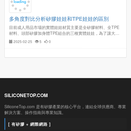
多角度對比分析矽膠娃娃和TPE娃娃的區別
目前成人用品市場的實體娃娃材質主要是全矽膠材料、全TPE
材料、頭部矽膠加身體TPE組合的三種實體娃娃，為了讓大家
對這兩種材質娃娃更了解，下面給大家全方位多角度對比分析
2025-02-25
5
0
矽膠娃娃和TPE娃娃的區別。…
SILICONETOP.COM
SiliconeTop.com 是有矽膠產業的核心平台，連結全球供應商、專業
解決方案、操作指南與專業知識。
[ 有矽膠 + 網際網路 ]