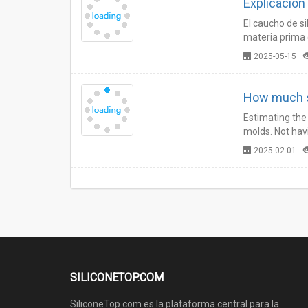
Explicación
El caucho de s
materia prima 
detalladamente 
2025-05-15
How much s
Estimating the 
molds. Not havi
2025-02-01
SILICONETOP.COM
SiliconeTop.com es la plataforma central para la