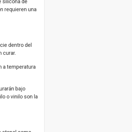
 silicona de
ión requieren una
cie dentro del
 curar.
án a temperatura
urarán bajo
o o vinilo son la