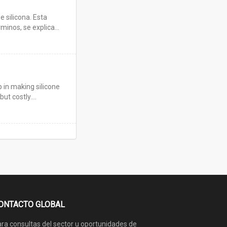
 silicona. Esta
minos, se explica
p in making silicone
but costly.…
ONTACTO GLOBAL
ra consultas del sector u oportunidades de