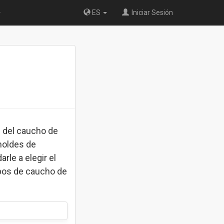
ES
Iniciar Sesión
s del caucho de
moldes de
rle a elegir el
ipos de caucho de