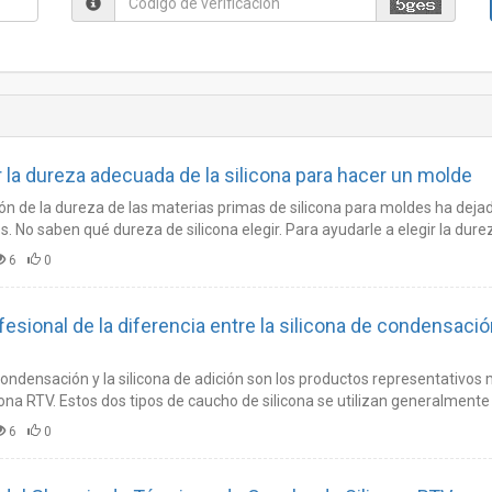
 la dureza adecuada de la silicona para hacer un molde
ción de la dureza de las materias primas de silicona para moldes ha dej
 No saben qué dureza de silicona elegir. Para ayudarle a elegir la dureza
a sus preguntas mediante el análisis de la dureza de la silicona.…
6
0
fesional de la diferencia entre la silicona de condensación
condensación y la silicona de adición son los productos representativos 
ona RTV. Estos dos tipos de caucho de silicona se utilizan generalmente
cona.…
6
0