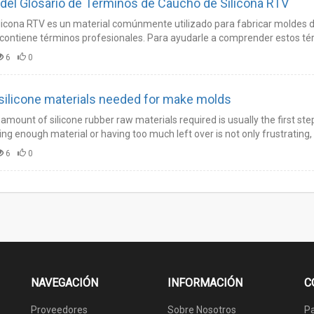
 del Glosario de Términos de Caucho de Silicona RTV
ilicona RTV es un material comúnmente utilizado para fabricar moldes de
contiene términos profesionales. Para ayudarle a comprender estos tér
el significado de cada término relacionado con la silicona.…
6
0
ilicone materials needed for make molds
amount of silicone rubber raw materials required is usually the first ste
ng enough material or having too much left over is not only frustrating, 
6
0
NAVEGACIÓN
INFORMACIÓN
C
Proveedores
Sobre Nosotros
Pa