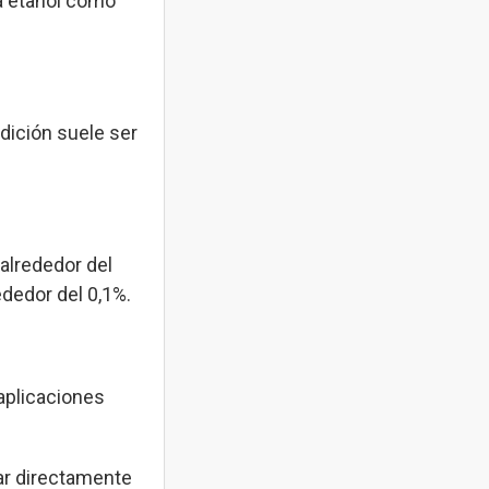
ra etanol como
adición suele ser
alrededor del
ededor del 0,1%.
 aplicaciones
sar directamente