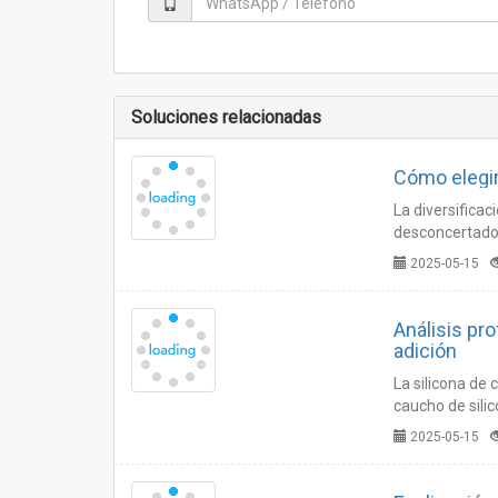
Soluciones relacionadas
Cómo elegir
La diversifica
desconcertados.
responderemos 
2025-05-15
Análisis pro
adición
La silicona de 
caucho de silic
moldes de sili
2025-05-15