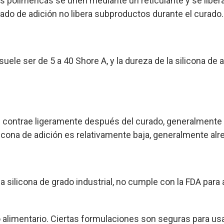
s poliméricas se unen mediante un reticulante y se libe
ado de adición no libera subproductos durante el curado.
uele ser de 5 a 40 Shore A, y la dureza de la silicona de 
 contrae ligeramente después del curado, generalmente 
licona de adición es relativamente baja, generalmente alr
a silicona de grado industrial, no cumple con la FDA para
do alimentario. Ciertas formulaciones son seguras para u