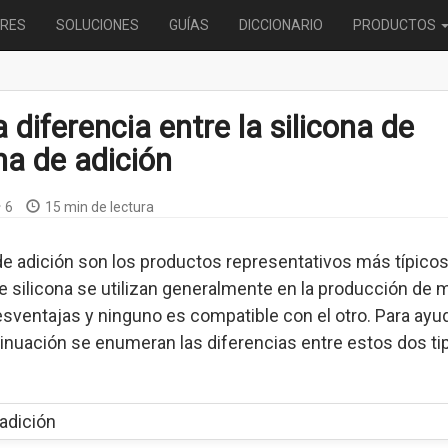
RES
SOLUCIONES
GUÍAS
DICCIONARIO
PRODUCTOS
a diferencia entre la silicona de
na de adición
6
15 min de lectura
 de adición son los productos representativos más típico
e silicona se utilizan generalmente en la producción de 
sventajas y ninguno es compatible con el otro. Para ayuda
tinuación se enumeran las diferencias entre estos dos t