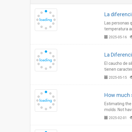
La diferenc
Las personas q
temperatura a
diferencia ent
2025-05-16
La Diferenc
El caucho de s
tienen caracter
2025-05-15
How much s
Estimating the 
molds. Not havi
2025-02-01