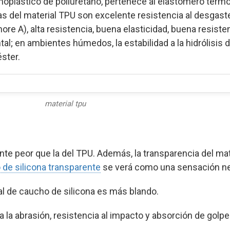
oplástico de poliuretano, pertenece al elastómero term
as del material TPU son excelente resistencia al desgast
ore A), alta resistencia, buena elasticidad, buena resisten
l; en ambientes húmedos, la estabilidad a la hidrólisis d
éster.
material tpu
mente peor que la del TPU. Además, la transparencia del ma
de silicona transparente
se verá como una sensación n
ial de caucho de silicona es más blando.
 a la abrasión, resistencia al impacto y absorción de golpe