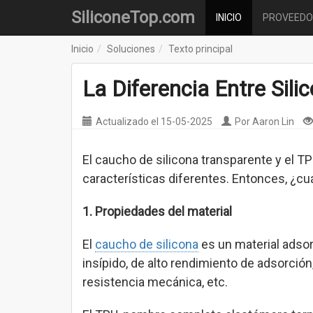
SiliconeTop.com
INICIO
PROVEEDO
Inicio
Soluciones
Texto principal
La Diferencia Entre Sil
Actualizado el
15-05-2025
Por
Aaron Lin
El caucho de silicona transparente y el 
características diferentes. Entonces, ¿cuá
1. Propiedades del material
El
caucho de silicona
es un material adsor
insípido, de alto rendimiento de adsorción,
resistencia mecánica, etc.