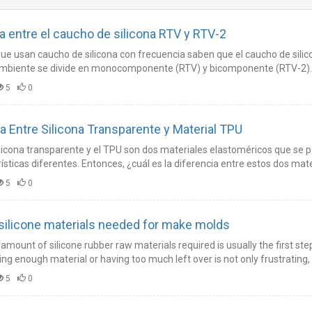
ia entre el caucho de silicona RTV y RTV-2
ue usan caucho de silicona con frecuencia saben que el caucho de silic
mbiente se divide en monocomponente (RTV) y bicomponente (RTV-2). E
re estos dos tipos de caucho de silicona vulcanizado a temperatura amb
5
0
ia Entre Silicona Transparente y Material TPU
ilicona transparente y el TPU son dos materiales elastoméricos que se 
ísticas diferentes. Entonces, ¿cuál es la diferencia entre estos dos mat
5
0
ilicone materials needed for make molds
amount of silicone rubber raw materials required is usually the first ste
ng enough material or having too much left over is not only frustrating, 
5
0