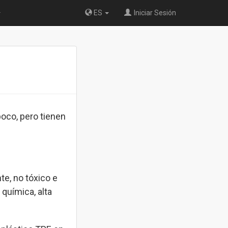
ES
Iniciar Sesión
oco, pero tienen
e, no tóxico e
 química, alta