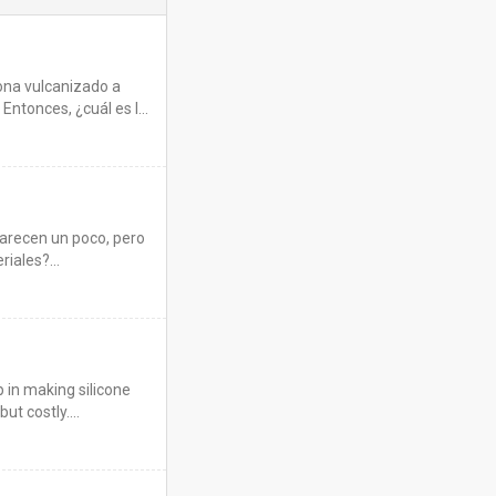
ona vulcanizado a
ntonces, ¿cuál es la
iente? …
parecen un poco, pero
eriales?…
p in making silicone
but costly.…