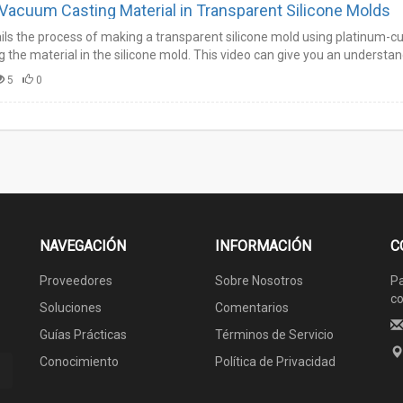
Vacuum Casting Material in Transparent Silicone Molds
ils the process of making a transparent silicone mold using platinum-cur
 the material in the silicone mold. This video can give you an understa
g process.…
5
0
NAVEGACIÓN
INFORMACIÓN
C
Proveedores
Sobre Nosotros
Pa
co
Soluciones
Comentarios
Guías Prácticas
Términos de Servicio
Conocimiento
Política de Privacidad