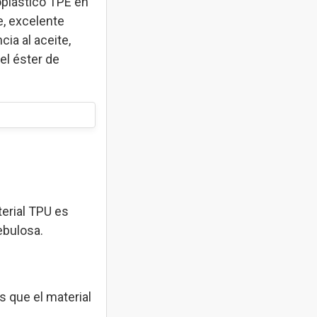
oplástico TPE en
e, excelente
cia al aceite,
el éster de
terial TPU es
ebulosa.
s que el material