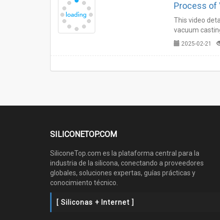
Process of 
This video deta
vacuum casting
casting moldin
2025-02-21
SILICONETOP.COM
SiliconeTop.com es la plataforma central para la
industria de la silicona, conectando a proveedores
globales, soluciones expertas, guías prácticas y
conocimiento técnico.
[ Siliconas + Internet ]