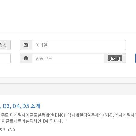
명성
D3, D4, D5 소개
 주로 디메틸사이클로실록세인(DMC), 헥사메틸디실록세인(MM), 헥사메
메틸사이클로테트라실록세인(D4)입니다.…
3
0