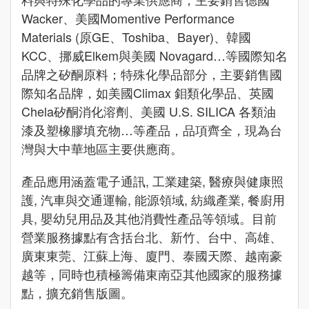
Wacker、美國Momentive Performance
Materials (原GE、Toshiba、Bayer)、韓國
KCC、挪威Elkem與美國 Novagard…等國際知名
品牌之矽酮原料；特殊化學品部分，主要銷售國
際知名品牌，如美國Climax 鉬類化學品、英國
Chela矽酮消化溶劑、美國 U.S. SILICA 各類油
漆及塑橡膠填充物…等產品，品項齊全，現為台
灣與大中華地區主要供應商。
產品應用涵蓋電子通訊, 工業建築, 醫療與健康照
護, 汽車與交通運輸, 能源領域, 紡織產業, 餐廚用
具, 嬰幼兒用品及其他消費性產品等領域。目前
營業服務據點有含括台北、新竹、台中、高雄、
廣東東莞、江蘇上海、廈門、泰國天際、越南豪
越等，同時也積極籌備東南亞其他國家的服務據
點，擴充銷售版圖。