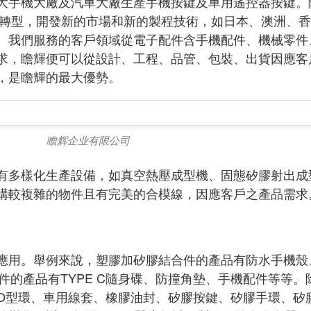
各大手機大廠及汽車大廠生產手機按鍵及車用遙控器按鍵。
逐漸轉型，開發新的市場和新的製程技術，如日本、澳洲、
。我們服務的客戶領域從電子配件含手機配件、機械零件
求，瞻輝便可以從設計、工程、品管、包裝、出貨因應客
，是瞻輝的最大優勢。
瞻辉企业有限公司
有多樣化生產設備，如真空熱壓成型機、固態矽膠射出成
構較複雜的物件且有完美的合模線，因應客戶之產品需求
應用。舉例來說，塑膠加矽膠結合件的產品有防水手機殼
件的產品有TYPE C隨身碟、防撞角墊、手機配件等等。
O型環、車用線套、橡膠油封、矽膠按鍵、矽膠手環、矽