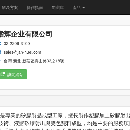
解決方案
操作指南
知識庫
產品
瞻辉企业有限公司
02-2209-3100
sales@jan-huei.com
台灣 新北 新莊區壽山路33之18號,
訪問網站
日，是專業的矽膠製品成型工廠，擅長製作塑膠加上矽膠射
技術、液態矽膠射出與雙色雙料成型，均是主要的服務項