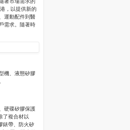
隨著市場需求的
香港，以提供新的
、運動配件到醫
戶需求。隨著時
型機、液態矽膠
。
、硬碟矽膠保護
除了複合材以
膠錶帶、防火矽