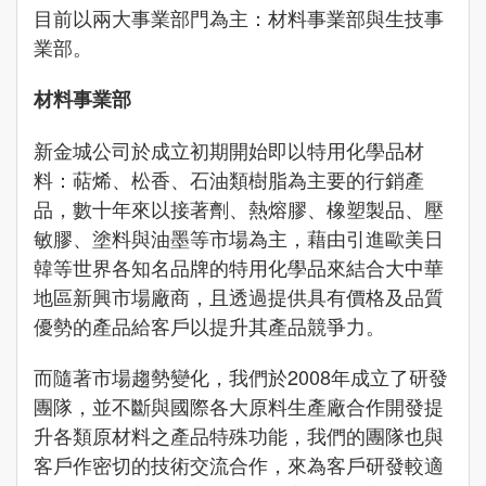
目前以兩大事業部門為主：材料事業部與生技事
業部。
材料事業部
新金城公司於成立初期開始即以特用化學品材
料：萜烯、松香、石油類樹脂為主要的行銷產
品，數十年來以接著劑、熱熔膠、橡塑製品、壓
敏膠、塗料與油墨等市場為主，藉由引進歐美日
韓等世界各知名品牌的特用化學品來結合大中華
地區新興市場廠商，且透過提供具有價格及品質
優勢的產品給客戶以提升其產品競爭力。
而隨著市場趨勢變化，我們於2008年成立了研發
團隊，並不斷與國際各大原料生產廠合作開發提
升各類原材料之產品特殊功能，我們的團隊也與
客戶作密切的技術交流合作，來為客戶研發較適