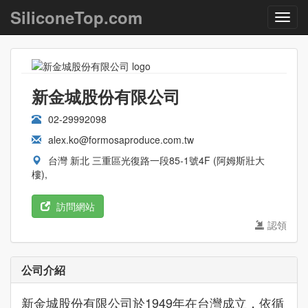
SiliconeTop.com
新金城股份有限公司
02-29992098
alex.ko@formosaproduce.com.tw
台灣 新北 三重區光復路一段85-1號4F (阿姆斯壯大
樓),
訪問網站
認領
公司介紹
新金城股份有限公司於1949年在台灣成立，依循