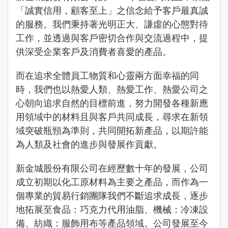
「誠實信用，顧客至上」之信念給予客戶最真誠
的服務。我們秉持著光明正大、謙虛的心態對待
工作，並透過與客戶密切合作與交流過程中，提
供深受企業客戶及消費者喜愛的產品。
而在追求全體員工物質和心靈兩方面幸福的同
時，我們也以熱愛人類、熱愛工作、熱愛公司之
心朝向追求自然的目標前進，努力開發各種新應
用領域中的材料且與客戶共同成長，尋求在新領
域突破瓶頸為準則，共同開拓新產品，以期許能
為人類及社會的進步與發展作貢獻。
新金城股份有限公司在經歷數十年的發展，公司
成立初期以化工原材料為主要之產品，而作為一
個專業的貿易行銷團隊我們不斷追求成長，逐步
地拓展至食品：巧克力代用油脂、機械：冷凍設
備、紡織：服飾用布等產品領域。公司發展至今