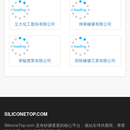
立大化工股份有限公司
伸展橡膠有限公司
韋輪實業有限公司
雨秋橡膠工業有限公司
SILICONETOP.COM
SiliconeTop.com 是有矽膠產業的核心平台，連結全球供應商、專業