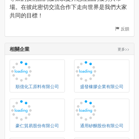
場。在彼此密切交流合作下走向世界是我們大家
共同的目標！
反饋
相關企業
更多>>
順億化工原料有限公司
盛發橡膠企業有限公司
豪仁貿易股份有限公司
通用矽酮股份有限公司