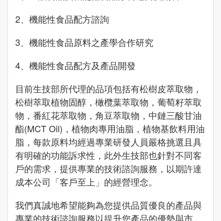
2、機能性食品配方諮詢
3、機能性食品原料之產學合作研究
4、機能性食品配方及產品開發
目前生技部所代理的品項包括有松樹皮萃取物，
松樹萃取植物固醇，橄欖葉萃取物，葡萄籽萃取
物，番紅花萃取物，角豆萃取物，中鏈三酸甘油
酯(MCT Oil)，植物肉專用油脂，植物基飲料用油
脂，每款原料均經過專業研發人員嚴格挑選且具
有明確的功能訴求性，此外生技部也針對不同客
戶的需求，提供專業的技術諮詢服務，以期許達
成本公司「客戶至上」的經營理念。
我們真誠地希望能夠為您提供品質優良的產品與
專業的技術諮詢服務以提升您產品的優勢與市