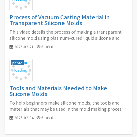
Process of Vacuum Casting Material in
Transparent Silicone Molds
This video details the process of making a transparent
silicone mold using platinum-cured liquid silicone and
vacuum casting the material in the silicone mold. This
2025-02-21
6
0
video can give you an understanding of the vacuum
casting molding process.…
photo
Tools and Materials Needed to Make
Silicone Molds
To help beginners make silicone molds, the tools and
materials that may be used in the mold making process
are listed below. You can choose and prepare according to
2025-02-04
6
0
your actual situation.…