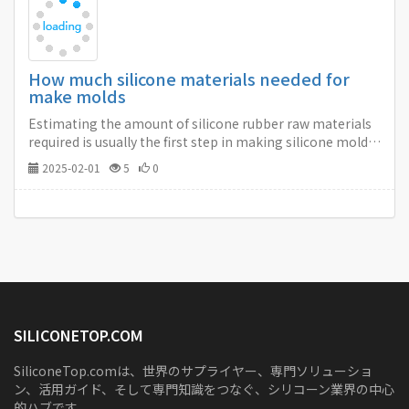
How much silicone materials needed for
make molds
Estimating the amount of silicone rubber raw materials
required is usually the first step in making silicone molds.
Not having enough material or having too much left over
2025-02-01
5
0
is not only frustrating, but costly.…
SILICONETOP.COM
SiliconeTop.comは、世界のサプライヤー、専門ソリューショ
ン、活用ガイド、そして専門知識をつなぐ、シリコーン業界の中心
的ハブです。