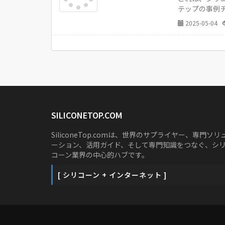
テップの事例
とをお勧めし
2025-05-04
SILICONETOP.COM
SiliconeTop.comは、世界のサプライヤー、専門ソリ
ーション、活用ガイド、そして専門知識をつなぐ、シ
コーン業界の中心的ハブです。
[ シリコーン + インターネット ]