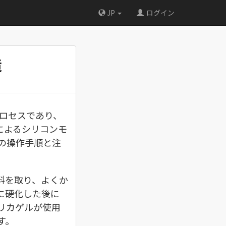
JP
ログイン
造
ロセスであり、
によるシリコンモ
の操作手順と注
料を取り、よくか
に硬化した後に
リカゲルが使用
す。