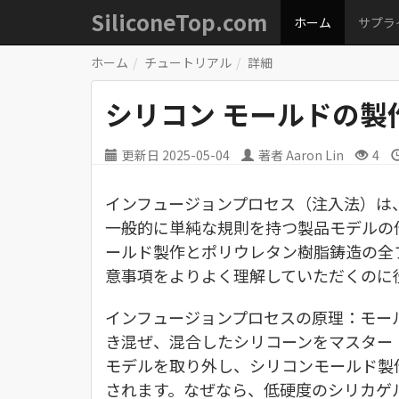
SiliconeTop.com
ホーム
サプラ
ホーム
チュートリアル
詳細
シリコン モールドの
更新日
2025-05-04
著者
Aaron Lin
4
インフュージョンプロセス（注入法）は
一般的に単純な規則を持つ製品モデルの
ールド製作とポリウレタン樹脂鋳造の全
意事項をよりよく理解していただくのに
インフュージョンプロセスの原理：モー
き混ぜ、混合したシリコーンをマスター
モデルを取り外し、シリコンモールド製
されます。なぜなら、低硬度のシリカゲ