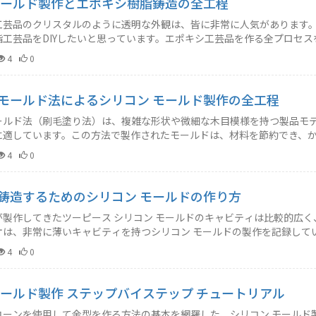
モールド製作とエポキシ樹脂鋳造の全工程
工芸品のクリスタルのように透明な外観は、皆に非常に人気があります
脂工芸品をDIYしたいと思っています。エポキシ工芸品を作る全プロセス
4
0
モールド法によるシリコン モールド製作の全工程
ールド法（刷毛塗り法）は、複雑な形状や微細な木目模様を持つ製品モデ
に適しています。この方法で製作されたモールドは、材料を節約でき、
4
0
鋳造するためのシリコン モールドの作り方
が製作してきたツーピース シリコン モールドのキャビティは比較的広く
オは、非常に薄いキャビティを持つシリコン モールドの製作を記録して
4
0
モールド製作 ステップバイステップ チュートリアル
コーンを使用して金型を作る方法の基本を網羅した、シリコン モールド