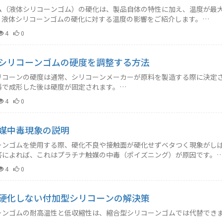
ゴム（液体シリコーンゴム）の硬化は、製品自体の特性に加え、温度が最
、液体シリコーンゴムの硬化に対する温度の影響をご紹介します。…
4
0
シリコーンゴムの硬度を調整する方法
リコーンの硬度は通常、シリコーンメーカーが原料を製造する際に決定
料で成形した後は硬度が固定されます。…
4
0
媒中毒現象の説明
ーンゴムを使用する際、硬化不良や接触面が硬化せずベタつく現象がし
答によれば、これはプラチナ触媒の中毒（ポイズニング）が原因です。
4
0
硬化しない付加型シリコーンの解決策
ーンゴムの耐高温性と低収縮性は、縮合型シリコーンゴムでは代替でき