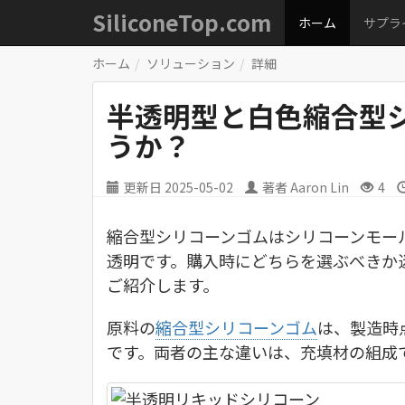
SiliconeTop.com
ホーム
サプラ
ホーム
ソリューション
詳細
半透明型と白色縮合型
うか？
更新日
2025-05-02
著者
Aaron Lin
4
縮合型シリコーンゴムはシリコーンモー
透明です。購入時にどちらを選ぶべきか
ご紹介します。
原料の
縮合型シリコーンゴム
は、製造時
です。両者の主な違いは、充填材の組成