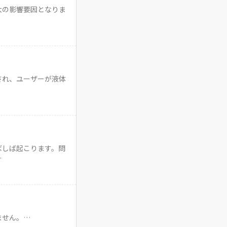
大の影響要因となりま
され、ユーザーが液体
ばしば起こります。問
…
ません。…