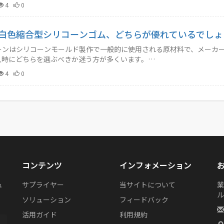
4
0
白色縮合型シリコーンゴム、どちらが優れているでしょ
ーンはシリコーンモールド製作で一般的に使用される原材料で、メーカ
入時にどちらを選ぶべきか迷う方が多くいます。…
4
0
コンテンツ
インフォメーション
ュ
サプライヤー
当サイトについて
業
リ
ル
ソリューション
フィードバック
活用ガイド
利用規約