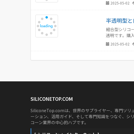
2025-05-02
半透明型と
縮合型シリコ
透明です。購
2025-05-02
SILICONETOP.COM
SiliconeTop.comは、世界のサプライヤー、専門ソリ
ーション、活用ガイド、そして専門知識をつなぐ、シ
コーン業界の中心的ハブです。